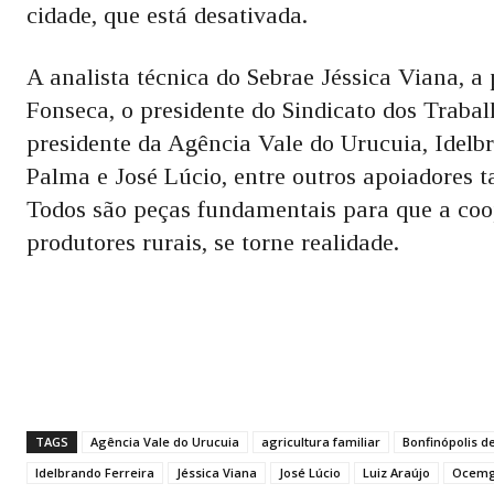
cidade, que está desativada.
A analista técnica do Sebrae Jéssica Viana, a
Fonseca, o presidente do Sindicato dos Traba
presidente da Agência Vale do Urucuia, Idelb
Palma e José Lúcio, entre outros apoiadores 
Todos são peças fundamentais para que a coop
produtores rurais, se torne realidade.
TAGS
Agência Vale do Urucuia
agricultura familiar
Bonfinópolis d
Idelbrando Ferreira
Jéssica Viana
José Lúcio
Luiz Araújo
Ocem