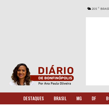
C
20.5
BRASÍ
DESTAQUES
BRASIL
MG
DF
B