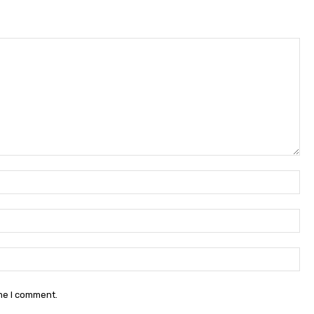
No
E-
mai
Sit
ime I comment.