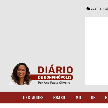
C
20.5
BRASÍ
DESTAQUES
BRASIL
MG
DF
B