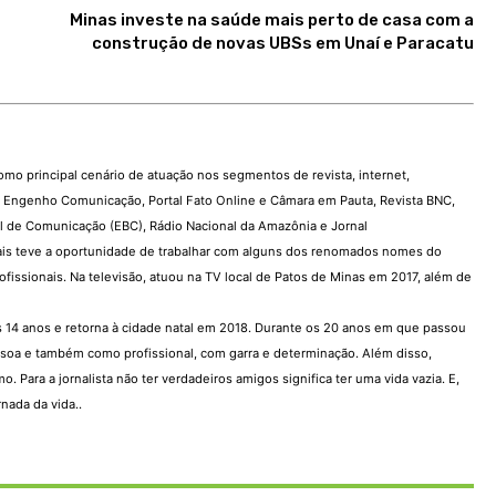
Minas investe na saúde mais perto de casa com a
construção de novas UBSs em Unaí e Paracatu
como principal cenário de atuação nos segmentos de revista, internet,
o, Engenho Comunicação, Portal Fato Online e Câmara em Pauta, Revista BNC,
 de Comunicação (EBC), Rádio Nacional da Amazônia e Jornal
s teve a oportunidade de trabalhar com alguns dos renomados nomes do
issionais. Na televisão, atuou na TV local de Patos de Minas em 2017, além de
os 14 anos e retorna à cidade natal em 2018. Durante os 20 anos em que passou
ssoa e também como profissional, com garra e determinação. Além disso,
ara a jornalista não ter verdadeiros amigos significa ter uma vida vazia. E,
nada da vida..