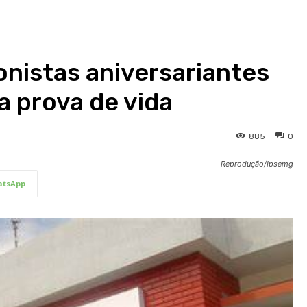
ionistas aniversariantes
a prova de vida
885
0
Reprodução/Ipsemg
tsApp