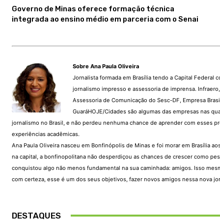
Governo de Minas oferece formação técnica
integrada ao ensino médio em parceria com o Senai
Sobre Ana Paula Oliveira
Jornalista formada em Brasília tendo a Capital Federal 
jornalismo impresso e assessoria de imprensa. Infraer
Assessoria de Comunicação do Sesc-DF, Empresa Brasil
GuaráHOJE/Cidades são algumas das empresas nas quai
jornalismo no Brasil, e não perdeu nenhuma chance de aprender com esses prof
experiências acadêmicas.
Ana Paula Oliveira nasceu em Bonfinópolis de Minas e foi morar em Brasília a
na capital, a bonfinopolitana não desperdiçou as chances de crescer como pe
conquistou algo não menos fundamental na sua caminhada: amigos. Isso mesmo. P
com certeza, esse é um dos seus objetivos, fazer novos amigos nessa nova jor
DESTAQUES