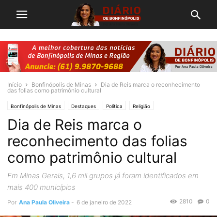
Início
Bonfinópolis de Minas
Dia de Reis marca o reconhecimento
das folias como patrimônio cultural
Bonfinópolis de Minas
Destaques
Política
Religião
Dia de Reis marca o
reconhecimento das folias
como patrimônio cultural
Em Minas Gerais, 1,6 mil grupos já foram identificados em
mais 400 municípios
2810
0
Por
Ana Paula Oliveira
-
6 de janeiro de 2022