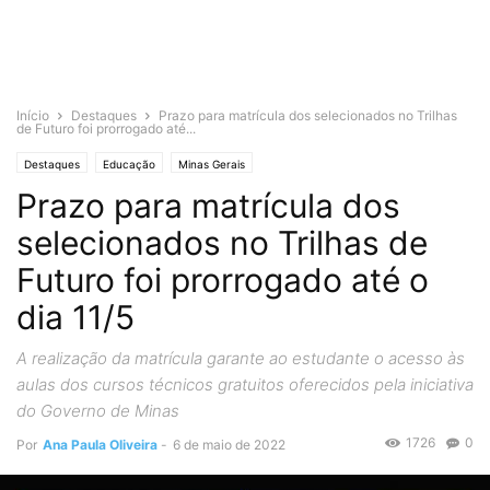
Início
Destaques
Prazo para matrícula dos selecionados no Trilhas
de Futuro foi prorrogado até...
Destaques
Educação
Minas Gerais
Prazo para matrícula dos
selecionados no Trilhas de
Futuro foi prorrogado até o
dia 11/5
A realização da matrícula garante ao estudante o acesso às
aulas dos cursos técnicos gratuitos oferecidos pela iniciativa
do Governo de Minas
1726
0
Por
Ana Paula Oliveira
-
6 de maio de 2022