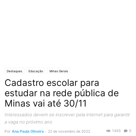
Destaques
Educação
Minas Gerais
Cadastro escolar para
estudar na rede pública de
Minas vai até 30/11
Interessados devem se inscrever pela internet para garantir
a vaga no próximo ano
1493
0
Por
Ana Paula Oliveira
-
22 de novembro de 2022