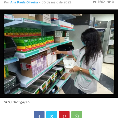
1692
0
Por
Ana Paula Oliveira
-
30 de maio de 2022
SES / Divulgação