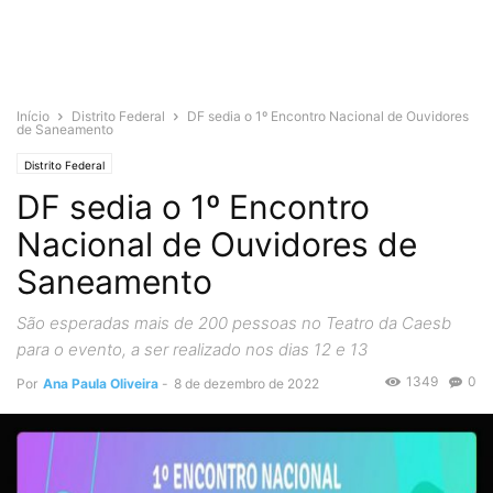
Início
Distrito Federal
DF sedia o 1º Encontro Nacional de Ouvidores
de Saneamento
Distrito Federal
DF sedia o 1º Encontro
Nacional de Ouvidores de
Saneamento
São esperadas mais de 200 pessoas no Teatro da Caesb
para o evento, a ser realizado nos dias 12 e 13
1349
0
Por
Ana Paula Oliveira
-
8 de dezembro de 2022