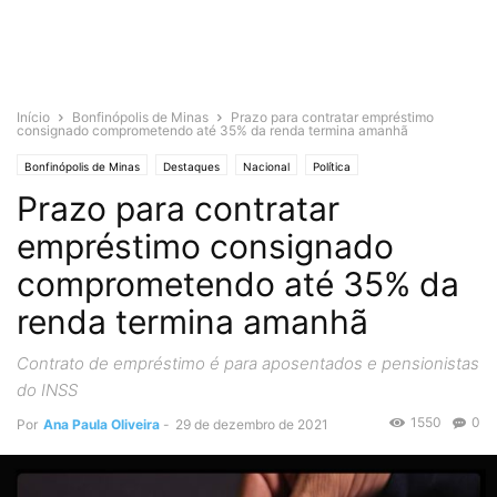
Início
Bonfinópolis de Minas
Prazo para contratar empréstimo
consignado comprometendo até 35% da renda termina amanhã
Bonfinópolis de Minas
Destaques
Nacional
Política
Prazo para contratar
empréstimo consignado
comprometendo até 35% da
renda termina amanhã
Contrato de empréstimo é para aposentados e pensionistas
do INSS
1550
0
Por
Ana Paula Oliveira
-
29 de dezembro de 2021